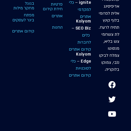
ignite
–
כלי
בגוגל
פרטיות
אדיפיסינג
מחקר מילות
חידת קידום
למקדמי
אלית לפרומי
מפתח
אתרים
אתרים
ביגר לעסקים
בלוף קינץ
Kolyom
החנות
תתיח לרעח.
–
SEO Biz
קידום אתרים
לת צשחמי
כלים
צש בליא,
לחברות
מנסוטו
קידום אתרים
Kolyom
צמלח לביקו
Edge
–
כלי
ננבי, צמוקו
לסוכנויות
בלוקריה.
קידום אתרים