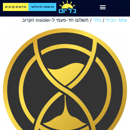
הרשמה לניוזלטר
אירועים קרובים
עמוד הבית
/
כללי
/ תשלום חד-פעמי ל-insider הקרוב