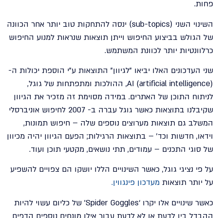
פחות.
השינוי השני (sub-topics) ינסה להתחקות טוב יותר אחר הכוונה
של הגולש בביצוע החיפוש וייתן תוצאות שנראות למנוע החיפוש
כרלוונטיות יותר לכוונת המשתמש.
שני העדכונים האלו יביאו "לגיוון" התוצאות ע"י הוספת יכולות ה-
AI (artificial intelligence), ההולכות ומתפתחות של גוגל,
לניתוח התוכן של האתרים. במידה מסוימת זה מזכיר את הגיוון
שקיבלנו בתוצאות כאשר גוגל עברה ב- 2007 לחיפוש אוניברסלי
המשלב גם תוצאות מערוצים נוספים שלה – חיפוש תמונות,
וידאו, חדשות וכד' – בתוצאות הרגילות; הפעם הגיוון יהיה מכיוון
של סוגי התכנים – עמודים, תתי נושאים, מקטעי תוכן ועוד.
על פי נציגי גוגל, כאשר השינויים הללו יושקו הם צפויים להשפיע
על יותר תוצאות
מעדכון פינגווין
.
כאשר שינויים אלו יקרו ‘Spider Goggles’ של כליום עשוי להיות
ההבדל בין לדעת או לא לדעת עבור אילו מונחים נוספים הדפים