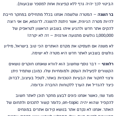
הביטוי לכך יהיה גרף ללא קפיצות אחת למספר שבועות).
בר השגה
– המטרה שלשמה אנחנו בכלל מתחילים במחקר חייבת
להיות מטרה הגיונית, אשר ניתנת להשגה. לדוגמא, אם אני רוצה
להקים אתר חדש ולהגיע איתו בשבוע הראשון לטראפיק של
1,000,000 גולשים מתנועה אורגנית – זה לא יקרה!
לא משנה אם תעסיקו את מקדם האתרים הכי טוב בישראל, מיליון
גולשים בשבוע לאתר חדש היא מטרה לא ישימה.
רלוונטי
– דבר נוסף שחשוב הוא לוודא שאנחנו חוקרים נושאים
הקשורים לפעילות העסק ולמומחיות שלו. כמובן שתמיד ניתן
ורצוי לחקור את הבעיות הטכניות באתר, לטפל בעיצוב, לבדוק
כיצד להגדיל את הערך ללקוחות החברה וכדומה.
מצד שני, כאשר אנחנו פונים לבצע מחקר תוכן לאתר חשוב
להקפיד שהוא יהיה on-topic, כלומר קשור לתכנים ולתחום של
האתר. אנחנו לא נקדם אתר בנושא קידום אתרים במונחים