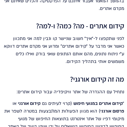
בהמשך המאמר אעבור איתכם על הפרקטיקה והכלים שאיתם אני
מקדם אתרים.
קידום אתרים - מה? כמה? ו-למה?
לפני שתקפצו ל-"איך" חשוב שניישר קו ונבין למה אני מתכוון
כאשר אני מדבר על "קידום אתרים" ומדוע אני מקדם אתרים דווקא
ע"י ניתוח נתונים, מהם אותם הנתונים שאני בודק ואילו כלים
משמשים אותי בתהליך הקידום.
מה זה קידום אורגני?
נתחיל עם ההגדרה של אתר וויקיפדיה עבור קידום אתרים:
"
קידום אתרים במנועי חיפוש
(קרוי לעיתים גם
קידום אורגני
או
פרסום אורגני
) הוא מגוון הפעולות המתבצעות במטרה לשפר את
מיקומי דפיו של אתר אינטרנט בתוצאות החיפוש של מנועי
החיפוש לביטויי החיפוש הנשאלים על ידי שוקי היעד של האתר,