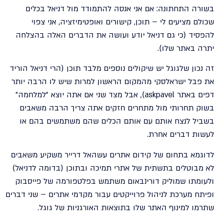
בשורה התחתונה: אם אני אנסה להתמודד מול דניאל בכלים
שכולם מציעים לי – תוכן, קישורים ואופטימיזציה, אני צפוי
להפסיד (כי גם דניאל יודע ועושה את הדברים האלה בהצלחה
יתרה באתר שלו).
זה נכון שלגוגל יש שיקולים נוספים מלבד תוכן (הרי דניאל הוריד
את פבל ישראלסקי מהמקום הראשון למרות שיש לו הרבה יותר
דפים באתר askpavel), אבל מצד שני אם אתה יוצא "למלחמה"
בשוק תחרותי מול מתחרים חזקים אתה צריך הרבה משאבים
בשביל לנצח אותם עם אותם הכלים שהם משתמשים בהם או
לעשות דברים אחרת.
לדוגמא בתחום של קידום אתרים עשהאל דרייר משקיע משאבים
לא מבוטלים בתשתית של אתרי תמיכה ובתוכן (בדומה לדניאל)
ולעומתו שמוליק דורינבאום משתמש בפלטפורמה של פייסבוק
ופיתח מערכת לניהול פרוייקטים עבור מקדמי אתרים – שני דברים
שתרמו למינוף האתר שלו בתוצאות האורגניות של גוגל.