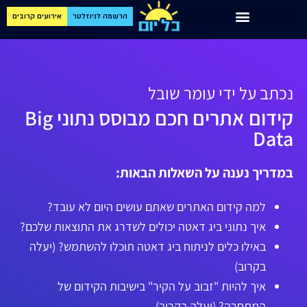
הרשמה לניוזלטר
אירועים קרובים
נכתב על ידי עומר שובל
קידום אתרים חכם מבוסס נתוני Big
Data
במדריך נענה על השאלות הבאות:
למה קידום האתרים שאתם עושים היום לא עובד?
איך נתוני ביג דאטה יכולים לשדרג את התוצאות שלכם?
באילו כלים לניתוח ביג דאטה תוכלו להשתמש? (יעלה
בקרוב)
איך להיות "זבוב על הקיר" בישיבות הקידום של
המתחרה? (יעלה בקרוב)