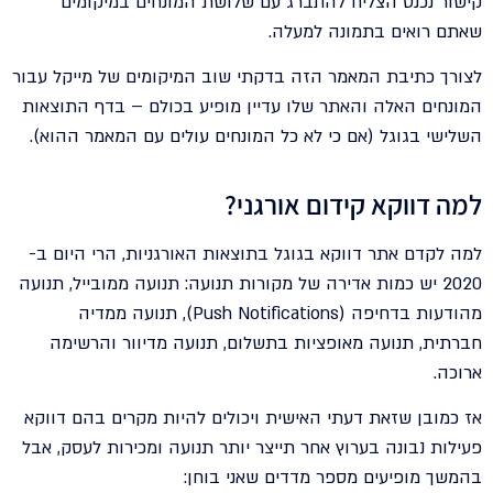
קישור נכנס הצליח להתברג עם שלושת המונחים במיקומים
שאתם רואים בתמונה למעלה.
לצורך כתיבת המאמר הזה בדקתי שוב המיקומים של מייקל עבור
המונחים האלה והאתר שלו עדיין מופיע בכולם – בדף התוצאות
השלישי בגוגל (אם כי לא כל המונחים עולים עם המאמר ההוא).
למה דווקא קידום אורגני?
למה לקדם אתר דווקא בגוגל בתוצאות האורגניות, הרי היום ב-
2020 יש כמות אדירה של מקורות תנועה: תנועה ממובייל, תנועה
מהודעות בדחיפה (Push Notifications), תנועה ממדיה
חברתית, תנועה מאופציות בתשלום, תנועה מדיוור והרשימה
ארוכה.
אז כמובן שזאת דעתי האישית ויכולים להיות מקרים בהם דווקא
פעילות נבונה בערוץ אחר תייצר יותר תנועה ומכירות לעסק, אבל
בהמשך מופיעים מספר מדדים שאני בוחן: