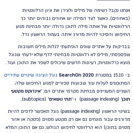
אנחנו נקבל רשימה של מילים ולצידן את ציון הרלוונטיות
(באחוזים). כאשר לצד המילה יש אחוזים גבוהים יותר כך
הרלוונטיות של אותה מילה לתוכן גדולה יותר מבחינת מנוע
החיפוש והסיכוי להיות מדורג איתה בעמוד הראשון גדל.
בבדיקות על אתרים שונים הופתעתי לגלות מילים חשובות
שפספסתי, מילים לא רלוונטיות מבחינתי לדף שלא ידעתי שגוגל
מוצא כרלוונטיות, רעיונות חדשים שיכולים לשפר את התוכן ועוד.
ב- 15.10 במסגרת
SearchOn 2020
גוגל הציגה שינויים עתידיים
המתוכננים לעלות עוד שבועות ספורים למנוע החיפוש שלה.
השניים המעניינים מבחינת מקדמי אתרים הם:
'אינדוקס מקטעי
תוכן'
(passage indexing) ו-
'תתי נושאים'
(subtopics).
בשינוי הראשון (passage indexing) גוגל תאפשר לדפים להיות
מדורגים עבור מונחים גם אם רק מקטע מסוים (פסקה או אזור
מסוים בתוכן) הוא הרלוונטי לחיפוש הגולש; גם אם התוכן המלא