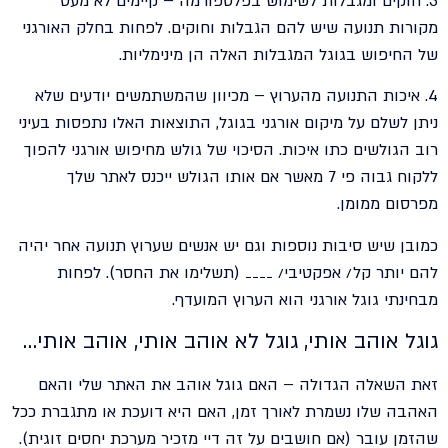
3. חוקים ומגבלות לשימוש בפלטפורמה – קיימים לא מעט
מקורות תנועה שיש להם הגבלות וחוקים. לפחות בחלק האורגני
של החיפוש בגוגל המגבלות האלה הן מינימליות.
4. איכות התנועה מהערוץ – מכיוון שהמשתמשים יודעים שלא
ניתן לשלם על מיקום אורגני בגוגל, התוצאות האלו נתפסות בעיני
רוב הגולשים כתו איכות. הסיכוי של גולש מחיפוש אורגני להפוך
ללקוח גבוה פי 7 מאשר אם אותו הגולש ייכנס לאתר שלך
מפרסום ממומן.
כמובן שיש סיבות נוספות וגם יש אנשים שערוץ תנועה אחר יהיה
להם יותר קל/ אפקטיבי/ ____ (תשלימו את החסר). לפחות
מבחינתי גוגל אורגני הוא הערוץ המועדף.
גוגל אוהב אותי, גוגל לא אוהב אותי, אוהב אותי…
זאת השאלה הגדולה – האם גוגל אוהב את האתר שלי והאם
האהבה שלו נשמרת לאורך זמן, האם היא דועכת או מתגברת ככל
שהזמן עובר (אם חושבים על זה דיי מזכיר מערכת יחסים זוגית).