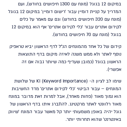
במיקום 12 בגוגל (מונח עם 1300 חיפושים בחודש), ועם
המדריך על קניית דומיין עבור 'רישום דומיין' במיקום 12 בגוגל
(מונח עם 320 חיפושים בחודש) וגם עם מאמר על כלים
לקידום אתרים עבור 'כלי לקידום אתרים' אף הוא במיקום 12
בגוגל (מונח עם 70 חיפושים בחודש).
קידום של כל אחד מהמונחים הנ"ל לדף הראשון יביא טראפיק
נוסף לאתר ולא ממש משנה לאיזה מיקום בדף התוצאות
הראשון בגוגל (כמובן שעדיף כמה שיותר גבוה אם זה
אפשרי).
שימו לב לציון ה- KI (Keyword Importance) של שלושת
המונחים – עבור הביטוי 'כלי לקידום אתרים' מדד החשיבות
הוא נמוך מאוד (פחות מאחד), אבל למרות זאת מדובר במונח
מאוד רלוונטי לאתר מרקטינג. להתברג איתו בדף הראשון של
גוגל יהיה באופן משמעותי יותר קל מאשר עבור המונח 'שיווק
באינטרנט' שהוא תחרותי יותר.