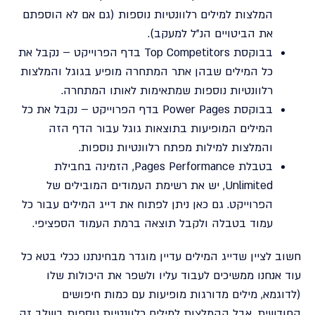
המלצות למילים רלוונטיות נוספות (גם אם לא הוספתם
את הביטויים הנ"ל למעקב).
בבוקסת Top Competitors בדף הפרוייקט – נקבל את
כל המילים שבהן אתר המתחרה מופיע בגוגל והמלצות
רלוונטיות נוספות שמתאימות לאותו המתחרה.
בבוקסת Power Pages בדף הפרוייקט – נקבל את כל
המילים המופיעות בתוצאות גוגל עבור הדף הזה
והמלצות למילות מפתח רלוונטיות נוספות.
בטבלת Pages Performance, הזמינה בחבילת
Unlimited, יש את רשימת העמודים המובילים של
הפרוייקט. גם כאן ניתן לפתוח את דייג המילים עבור כל
עמוד בטבלה ולקבל תוצאה ברמת העמוד הספציפי.
חשוב לציין שדייג המילים עדיין מוגדר מבחינתנו ככלי בטא כל
עוד אנחנו ממשיכים לעבוד עליו ולשפר את היכולות שלו
(לדוגמא, מילים מדורגות מופיעות עם כמות חיפושים
החודשית, אבל ההמלצות למילים רלוונטיות נוספות בשלב זה