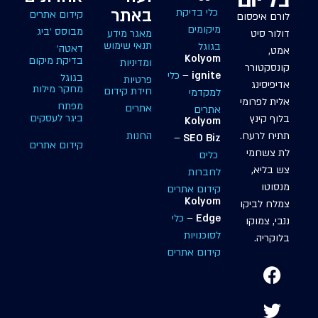
באתר
כלי בדיקת
קידום אתרים
לורם איפסום
מיקומים
מבוסס ׳ביג
דולור סיט
מאגר מידע
תנאי שימוש
בגוגל
דאטה׳
אמט,
Kolyom
בדיקת מיקום
ומדיניות
קונסקטורר
ignite
–
כלי
בגוגל
פרטיות
אדיפיסינג
מחקר מילות
חידת קידום
למקדמי
אלית לפרומי
מפתח
אתרים
אתרים
ביגר לעסקים
בלוף קינץ
Kolyom
החנות
תתיח לרעח.
–
SEO Biz
קידום אתרים
לת צשחמי
כלים
צש בליא,
לחברות
מנסוטו
קידום אתרים
Kolyom
צמלח לביקו
Edge
–
כלי
ננבי, צמוקו
לסוכנויות
בלוקריה.
קידום אתרים