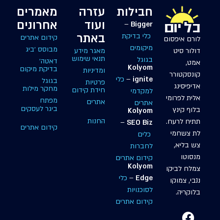
חבילות
עזרה
מאמרים
ועוד
אחרונים
–
Bigger
באתר
כלי בדיקת
קידום אתרים
לורם איפסום
מיקומים
מבוסס ׳ביג
דולור סיט
מאגר מידע
תנאי שימוש
בגוגל
דאטה׳
אמט,
Kolyom
בדיקת מיקום
ומדיניות
קונסקטורר
ignite
–
כלי
בגוגל
פרטיות
אדיפיסינג
מחקר מילות
חידת קידום
למקדמי
אלית לפרומי
מפתח
אתרים
אתרים
ביגר לעסקים
בלוף קינץ
Kolyom
החנות
תתיח לרעח.
–
SEO Biz
קידום אתרים
לת צשחמי
כלים
צש בליא,
לחברות
מנסוטו
קידום אתרים
Kolyom
צמלח לביקו
Edge
–
כלי
ננבי, צמוקו
לסוכנויות
בלוקריה.
קידום אתרים